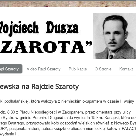
jd Szaroty
Video Rajd Szaroty
Publikacje
O Stronie
Kontakt
ewska na Rajdzie Szaroty
 podhalańskiej, która walczyła z niemieckim okupantem w czasie II wojny
odz. 8.30 z Placu Niepodległości w Zakopanem, przez cmentarz przy ulicy
 Bystre w gminie Poronin. Długość rajdu wyniosła 15 km. Kanapki, które do
ego Bystrego, przygotowało koło gospodyń wiejskich również z Nowego Bys
, pasjonata historii, autora książki o ofiarach niemieckiej katowni PALA
ydanie II.