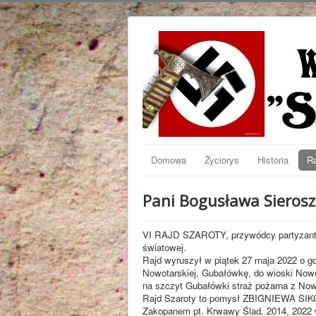
Domowa
Życiorys
Historia
Ra
Pani Bogusława Sierosz
VI RAJD SZAROTY, przywódcy partyzantki
światowej.
Rajd wyruszył w piątek 27 maja 2022 o g
Nowotarskiej, Gubałówkę, do wioski Nowe
na szczyt Gubałówki straż pożarna z Now
Rajd Szaroty to pomysł ZBIGNIEWA SIKORY
Zakopanem pt. Krwawy Ślad, 2014, 2022 w