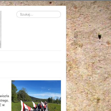
Szukaj...
wiozła
trego.
CE w