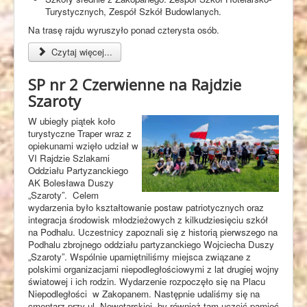
Turystycznych, Zespół Szkół Budowlanych.
Na trasę rajdu wyruszyło ponad czterysta osób.
Czytaj więcej...
SP nr 2 Czerwienne na Rajdzie
Szaroty
W ubiegły piątek koło
turystyczne Traper wraz z
opiekunami wzięło udział w
VI Rajdzie Szlakami
Oddziału Partyzanckiego
AK Bolesława Duszy
„Szaroty”. Celem
wydarzenia było kształtowanie postaw patriotycznych oraz
integracja środowisk młodzieżowych z kilkudziesięciu szkół
na Podhalu. Uczestnicy zapoznali się z historią pierwszego na
Podhalu zbrojnego oddziału partyzanckiego Wojciecha Duszy
„Szaroty”. Wspólnie upamiętniliśmy miejsca związane z
polskimi organizacjami niepodległościowymi z lat drugiej wojny
światowej i ich rodzin. Wydarzenie rozpoczęło się na Placu
Niepodległości w Zakopanem. Następnie udaliśmy się na
cmentarz przy ul. Nowotarskiej, by również tam uczcić pamięć