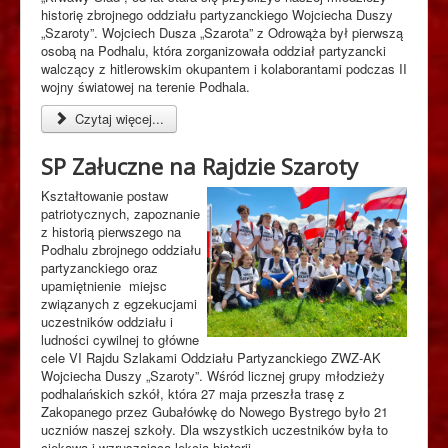
historię zbrojnego oddziału partyzanckiego Wojciecha Duszy
„Szaroty”. Wojciech Dusza „Szarota” z Odrowąża był pierwszą
osobą na Podhalu, która zorganizowała oddział partyzancki
walczący z hitlerowskim okupantem i kolaborantami podczas II
wojny światowej na terenie Podhala.
Czytaj więcej...
SP Załuczne na Rajdzie Szaroty
Kształtowanie postaw
patriotycznych, zapoznanie
z historią pierwszego na
Podhalu zbrojnego oddziału
partyzanckiego oraz
upamiętnienie miejsc
związanych z egzekucjami
uczestników oddziału i
ludności cywilnej to główne
cele VI Rajdu Szlakami Oddziału Partyzanckiego ZWZ-AK
Wojciecha Duszy „Szaroty”. Wśród licznej grupy młodzieży
podhalańskich szkół, która 27 maja przeszła trasę z
Zakopanego przez Gubałówkę do Nowego Bystrego było 21
uczniów naszej szkoły. Dla wszystkich uczestników była to
ciekawa i wzruszająca lekcja historii.