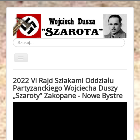
Szukaj...
Przełącz
nawigację
Domowa
2022 VI Rajd Szlakami Oddziału
Życiorys
Partyzanckiego Wojciecha Duszy
„Szaroty” Zakopane - Nowe Bystre
Historia
Rajd Szaroty
Video Rajd Szaroty
Publikacje
O Stronie