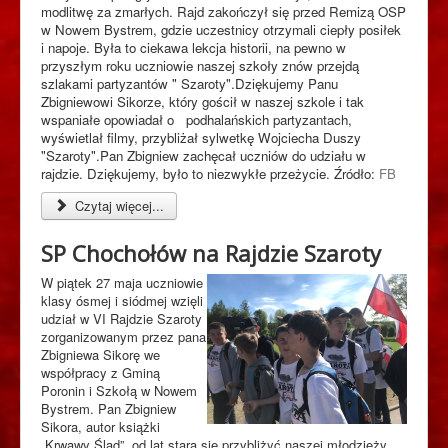
modlitwę za zmarłych. Rajd zakończył się przed Remizą OSP
w Nowem Bystrem, gdzie uczestnicy otrzymali ciepły posiłek
i napoje. Była to ciekawa lekcja historii, na pewno w
przyszłym roku uczniowie naszej szkoły znów przejdą
szlakami partyzantów " Szaroty".Dziękujemy Panu
Zbigniewowi Sikorze, który gościł w naszej szkole i tak
wspaniałe opowiadał o podhalańskich partyzantach,
wyświetlał filmy, przybliżał sylwetkę Wojciecha Duszy
"Szaroty".Pan Zbigniew zachęcał uczniów do udziału w
rajdzie. Dziękujemy, było to niezwykłe przeżycie. Źródło:
FB
Czytaj więcej...
SP Chochołów na Rajdzie Szaroty
W piątek 27 maja uczniowie
klasy ósmej i siódmej wzięli
udział w VI Rajdzie Szaroty
zorganizowanym przez pana
Zbigniewa Sikorę we
współpracy z Gminą
Poronin i Szkołą w Nowem
Bystrem. Pan Zbigniew
Sikora, autor książki
„Krwawy Ślad”, od lat stara się przybliżyć naszej młodzieży