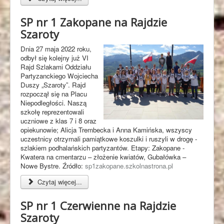
SP nr 1 Zakopane na Rajdzie
Szaroty
Dnia 27 maja 2022 roku,
odbył się kolejny już VI
Rajd Szlakami Oddziału
Partyzanckiego Wojciecha
Duszy „Szaroty”. Rajd
rozpoczął się na Placu
Niepodległości. Naszą
szkołę reprezentowali
uczniowe z klas 7 i 8 oraz
opiekunowie; Alicja Trembecka i Anna Kamińska, wszyscy
uczestnicy otrzymali pamiątkowe koszulki i ruszyli w drogę -
szlakiem podhalańskich partyzantów. Etapy: Zakopane -
Kwatera na cmentarzu – złożenie kwiatów, Gubałówka –
Nowe Bystre. Źródło:
sp1zakopane.szkolnastrona.pl
Czytaj więcej...
SP nr 1 Czerwienne na Rajdzie
Szaroty