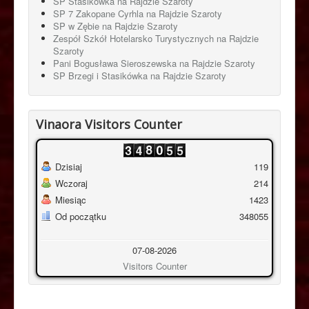
SP Stasikówka na Rajdzie Szaroty
SP 7 Zakopane Cyrhla na Rajdzie Szaroty
SP w Zębie na Rajdzie Szaroty
Zespół Szkół Hotelarsko Turystycznych na Rajdzie
Szaroty
Pani Bogusława Sieroszewska na Rajdzie Szaroty
SP Brzegi i Stasikówka na Rajdzie Szaroty
Vinaora Visitors Counter
Dzisiaj
119
Wczoraj
214
Miesiąc
1423
Od początku
348055
07-08-2026
Visitors Counter