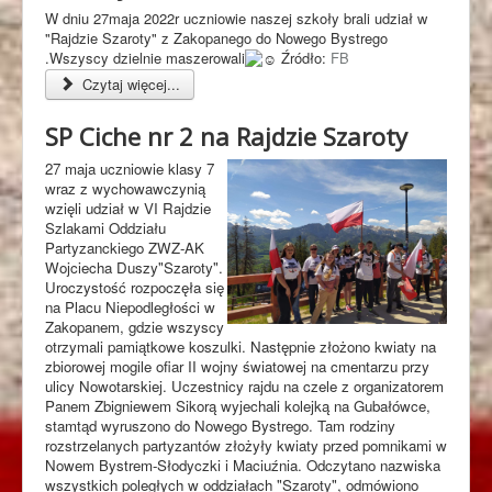
W dniu 27maja 2022r uczniowie naszej szkoły brali udział w
"Rajdzie Szaroty" z Zakopanego do Nowego Bystrego
.Wszyscy dzielnie maszerowali
Źródło:
FB
Czytaj więcej...
SP Ciche nr 2 na Rajdzie Szaroty
27 maja uczniowie klasy 7
wraz z wychowawczynią
wzięli udział w VI Rajdzie
Szlakami Oddziału
Partyzanckiego ZWZ-AK
Wojciecha Duszy"Szaroty".
Uroczystość rozpoczęła się
na Placu Niepodległości w
Zakopanem, gdzie wszyscy
otrzymali pamiątkowe koszulki. Następnie złożono kwiaty na
zbiorowej mogile ofiar II wojny światowej na cmentarzu przy
ulicy Nowotarskiej. Uczestnicy rajdu na czele z organizatorem
Panem Zbigniewem Sikorą wyjechali kolejką na Gubałówce,
stamtąd wyruszono do Nowego Bystrego. Tam rodziny
rozstrzelanych partyzantów złożyły kwiaty przed pomnikami w
Nowem Bystrem-Słodyczki i Maciuźnia. Odczytano nazwiska
wszystkich poległych w oddziałach "Szaroty", odmówiono