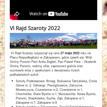
Kontakt
VI Rajd Szaroty 2022
VI Rajd Szaroty rozpoczął się rano
27 maja 2022
roku na
Placu Niepodległości w Zakopanem, gdzie zjawili się: Wójt
Gminy Poronin Pani Anita Żegleń, Pan Paweł Para – Skarbnik
Gminy Poronin, rodziny ofiar, zaproszeni goście oraz
uczniowie wraz z opiekunami z dwudziestu trzech
podhalańskich szkół.
Szkoły Podstawowe: Brzegi, Bukowina Tatrzańska, Ciche
Górne nr. 2, Odrowąż, Pieniążkowice, Załuczne,
Morawczyna, Czerwienne nr.2, Czerwienne nr.1,
Chochołów, Stare Bystre nr.1, Murzasichle, Nowe Bystre,
Poronin, Stasikówka, Suche, Ząb, Zakopane nr.1,
Zakopane nr.7, Zakopane nr.9
Szkoły średnie z Zakopanego: Zespół Szkół Hotelarsko-