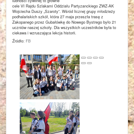
ludności cywilnej to główne
cele VI Rajdu Szlakami Oddziału Partyzanckiego ZWZ-AK
Kontakt
Wojciecha Duszy „Szaroty”. Wśród licznej grupy młodzieży
podhalańskich szkół, która 27 maja przeszła trasę z
Zakopanego przez Gubałówkę do Nowego Bystrego było 21
uczniów naszej szkoły. Dla wszystkich uczestników była to
ciekawa i wzruszająca lekcja historii.
Źródło:
FB