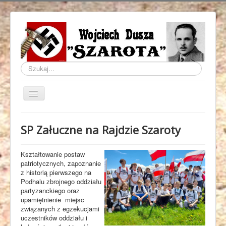
Szukaj...
Przełącz
nawigację
Domowa
SP Załuczne na Rajdzie Szaroty
Życiorys
Historia
Kształtowanie postaw
patriotycznych, zapoznanie
Rajd Szaroty
z historią pierwszego na
Podhalu zbrojnego oddziału
Video Rajd Szaroty
partyzanckiego oraz
upamiętnienie miejsc
Publikacje
związanych z egzekucjami
uczestników oddziału i
O Stronie