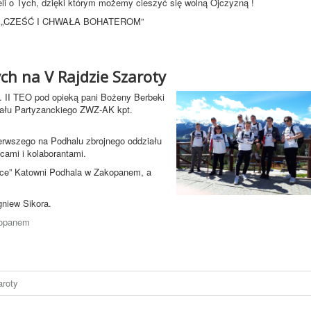
li o Tych, dzięki którym możemy cieszyć się wolną Ojczyzną !
„CZEŚĆ I CHWAŁA BOHATEROM”
ch na V Rajdzie Szaroty
l. II TEO pod opieką pani Bożeny Berbeki
iału Partyzanckiego ZWZ-AK kpt.
erwszego na Podhalu zbrojnego oddziału
cami i kolaborantami.
ace” Katowni Podhala w Zakopanem, a
gniew Sikora.
kopanem
aroty