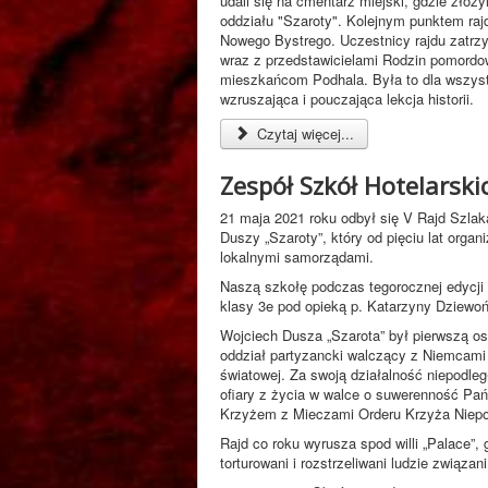
udali się na cmentarz miejski, gdzie zło
oddziału "Szaroty". Kolejnym punktem raj
Nowego Bystrego. Uczestnicy rajdu zatrzy
wraz z przedstawicielami Rodzin pomord
mieszkańcom Podhala. Była to dla wszyst
wzruszająca i pouczająca lekcja historii.
Czytaj więcej...
Zespół Szkół Hotelarskic
21 maja 2021 roku odbył się V Rajd Szla
Duszy „Szaroty”, który od pięciu lat orga
lokalnymi samorządami.
Naszą szkołę podczas tegorocznej edycji
klasy 3e pod opieką p. Katarzyny Dziewoń
Wojciech Dusza „Szarota” był pierwszą os
oddział partyzancki walczący z Niemcami 
światowej. Za swoją działalność niepodle
ofiary z życia w walce o suwerenność Pa
Krzyżem z Mieczami Orderu Krzyża Niepo
Rajd co roku wyrusza spod willi „Palace”, 
torturowani i rozstrzeliwani ludzie związan