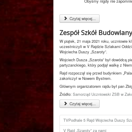
Obyśmy nigdy nie zapomnie
Czytaj więcej...
Zespół Szkół Budowlany
W piątek, 21 maja 2021 roku, uczniowie k
uczestniczyli w V Rajdzie Szlakami Oddz
Wojciecha Duszy „Szaroty”.
Wojciech Dusza „Szarota” był dowódcą pi
partyzanckiego, który podjął walkę z Niem
Rajd rozpoczął się przed budynkiem „Pal
zakończył w Nowem Bystrem.
Głównym organizatorem rajdu był pan Zbi
Źródło:
Samorząd Uczniowski ZSB w Za
Czytaj więcej...
TVPodhale 5 Rajd Wojciecha Duszy Sz
V Rajd „Szaroty” za nami