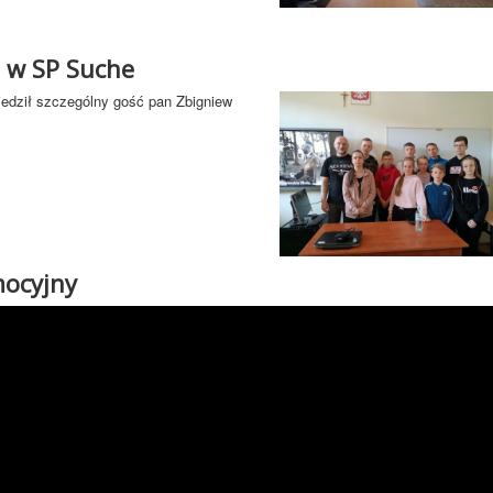
 w SP Suche
iedził szczególny gość pan Zbigniew
mocyjny