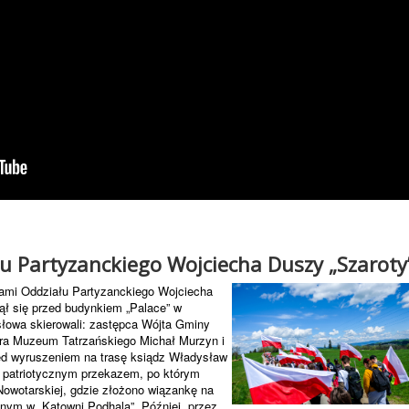
łu Partyzanckiego Wojciecha Duszy „Szaroty
kami Oddziału Partyzanckiego Wojciecha
zął się przed budynkiem „Palace” w
łowa skierowali: zastępca Wójta Gminy
ora Muzeum Tatrzańskiego Michał Murzyn i
d wyruszeniem na trasę ksiądz Władysław
 patriotycznym przekazem, po którym
Nowotarskiej, gdzie złożono wiązankę na
anym w „Katowni Podhala”. Później przez