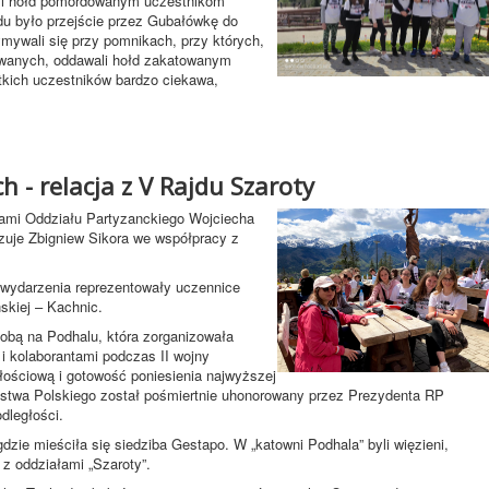
żyli hołd pomordowanym uczestnikom
du było przejście przez Gubałówkę do
mywali się przy pomnikach, przy których,
owanych, oddawali hołd zakatowanym
kich uczestników bardzo ciekawa,
h - relacja z V Rajdu Szaroty
kami Oddziału Partyzanckiego Wojciecha
nizuje Zbigniew Sikora we współpracy z
 wydarzenia reprezentowały uczennice
skiej – Kachnic.
obą na Podhalu, która zorganizowała
i kolaborantami podczas II wojny
głościową i gotowość poniesienia najwyższej
ństwa Polskiego został pośmiertnie uhonorowany przez Prezydenta RP
dległości.
gdzie mieściła się siedziba Gestapo. W „katowni Podhala” byli więzieni,
i z oddziałami „Szaroty”.