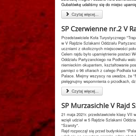
Gubałówkę udaliśmy się do miejsc upamię
Czytaj więcej...
SP Czerwienne nr.2 V Ra
Przedstawiciele Koła Turystycznego "Trape
w V Rajdzie Szlakami Oddziału Partyzanc
uczniami z okolicznych miejscowości pok
Celem rajdu było upamiętnienie postaci W
Oddziału Partyzanckiego na Podhalu walc
niemieckim okupantem, kształtowanie pos
pamięci o 96 ofiarach z całego Podhala k
Palace. Miejmy wszyscy na uwadze, że "Na
pielęgnujmy wspomnienia o przodkach, dzi
Czytaj więcej...
SP Murzasichle V Rajd S
21 maja 2021r. przedstawiciele klasy VI
wzięli udział w 5 Rajdzie Szlakami Oddzi
"Szaroty".
Rajd rozpoczął się przed budynkiem "Pal