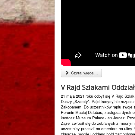
Czytaj więcej...
V Rajd Szlakami Oddzia
21 maja 2021 roku odbył się V Rajd Szla
Duszy „Szaroty”. Rajd tradycyjnie rozpoc
Zakopanem. Do uczestników rajdu swoje s
Poronin Maciej Dziubas, zastępca dyrekt
kustosz Muzeum Palace Jan Jarosz. Prze
Zązel zwrócił się do zebranych z mocnym
uczestnicy przeszli na cmentarz na ulicy 
zbiorczej mogile i oddano hołd zamordow