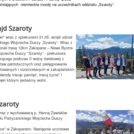
tniających niemieckie mordy na uczestnikach oddziału „Szaroty”.
jd Szaroty
r" wraz z opiekunami 21.05. wzięli udział
kiego Wojciecha Duszy „Szaroty”. Wraz z
onali trasę 12km Zakopane – Nowe Bystre.
ojciecha Duszy "Szaroty" - prekursora
zącego podczas II wojny światowej z
taw patriotycznych oraz pielęgnowanie
atowanych i rozstrzelanych w zakopiańskim
rody tracąc pamięć, tracą życie" i
ęki którym jesteśmy wolni.
zaroty
I wraz z wychowawcą p. Hanną Zawiałów
ału Partyzanckiego Wojciecha Duszy
ace" w Zakopanem. Następnie uczniowie