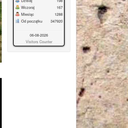
Dzisiaj
198
Wczoraj
167
Miesiąc
1288
Od początku
347920
06-08-2026
Visitors Counter