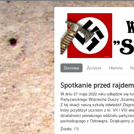
Domowa
Życiorys
Historia
Ra
Spotkanie przed rajde
W dniu 27 maja 2022 roku odbędzie się ko
Partyzanckiego Wojciecha Duszy „Szaroty
Z tej okazji naszą szkołę odwiedził Zbigni
który przybliżył uczniom z kl. VII i VIII w
działalności pierwszego oddziału party
pochodzącego z Odrowąża. Dziękujemy za c
Źródło:
FB