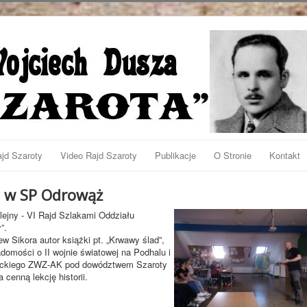
jd Szaroty
Video Rajd Szaroty
Publikacje
O Stronie
Kontakt
m w SP Odrowąż
lejny - VI Rajd Szlakami Oddziału
”.
ew Sikora autor książki pt. „Krwawy ślad”,
iadomości o II wojnie światowej na Podhalu i
zanckiego ZWZ-AK pod dowództwem Szaroty
enną lekcję historii.