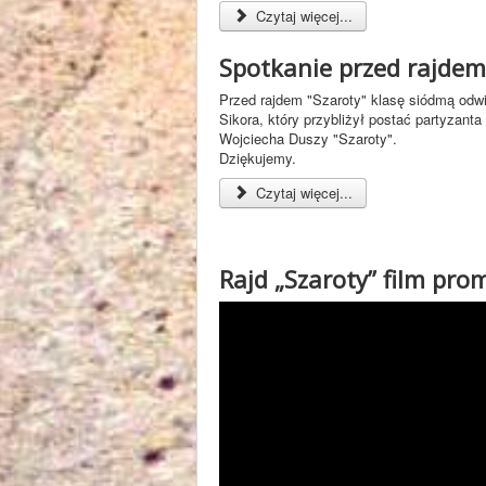
Czytaj więcej...
Spotkanie przed rajdem
Przed rajdem "Szaroty" klasę siódmą odw
Sikora, który przybliżył postać partyzanta
Wojciecha Duszy "Szaroty".
Dziękujemy.
Czytaj więcej...
Rajd „Szaroty” film pro